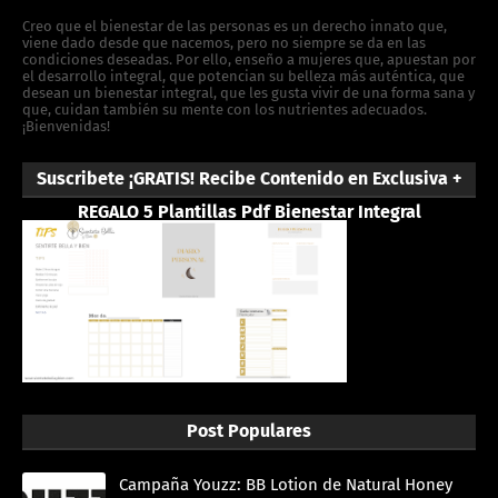
Creo que el bienestar de las personas es un derecho innato que,
viene dado desde que nacemos, pero no siempre se da en las
condiciones deseadas. Por ello, enseño a mujeres que, apuestan por
el desarrollo integral, que potencian su belleza más auténtica, que
desean un bienestar integral, que les gusta vivir de una forma sana y
que, cuidan también su mente con los nutrientes adecuados.
¡Bienvenidas!
Suscribete ¡GRATIS! Recibe Contenido en Exclusiva +
REGALO 5 Plantillas Pdf Bienestar Integral
Post Populares
Campaña Youzz: BB Lotion de Natural Honey