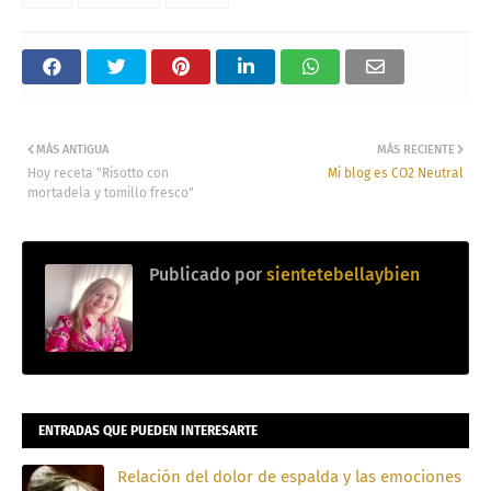
MÁS ANTIGUA
MÁS RECIENTE
Hoy receta "Risotto con
Mi blog es CO2 Neutral
mortadela y tomillo fresco"
Publicado por
sientetebellaybien
ENTRADAS QUE PUEDEN INTERESARTE
Relación del dolor de espalda y las emociones