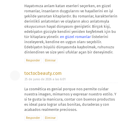
Hayatımıza anlam katan eserleri seçerken, en güzel
romanlar, insanların duygularını ve hayallerini en iyi
şekilde yansıtan kitaplardır. Bu romanlar, karakterlerin
derinlikli anlatımları ve olayların akıcı anlatımıyla
okuyucunun hayal dünyasını genişletir. Birçok kişi,
edebiyatın gücüyle kendini yeniden keşfetmek için bu
tür kitaplara yönelir.
en güzel romanlar
listelerini
inceleyerek, kendine en uygun olanı seçebilir.
Edebiyatın büyülü dünyasında kaybolmak, ruhunuzu
dinlendiren ve size yeni ufuklar açan bir deneyimdir.
Responder
Eliminar
toctocbeauty.com
25 de junio de 2026 a las 6:01
La cosmética es genial porque nos permite cuidar
nuestra imagen, mimarnos y expresar nuestro estilo. Y
si te gusta la manicura, contar con buenos productos
es ideal para lograr uñas bonitas, duraderas y con
acabados realmente preciosos.
Responder
Eliminar