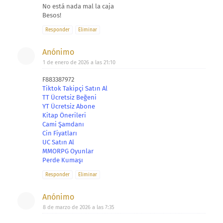
No está nada mal la caja
Besos!
Responder
Eliminar
Anónimo
1 de enero de 2026 a las 21:10
F883387972
Tiktok Takipçi Satın Al
TT Ücretsiz Beğeni
YT Ücretsiz Abone
Kitap Önerileri
Cami Şamdanı
Cin Fiyatları
UC Satın Al
MMORPG Oyunlar
Perde Kumaşı
Responder
Eliminar
Anónimo
8 de marzo de 2026 a las 7:35