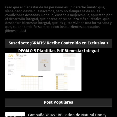
Creo que el bienestar de las personas es un derecho innato que,
viene dado desde que nacemos, pero no siempre se da en las
condiciones deseadas. Por ello, enseño a mujeres que, apuestan por
el desarrollo integral, que potencian su belleza más auténtica, que
desean un bienestar integral, que les gusta vivir de una forma sana y
que, cuidan también su mente con los nutrientes adecuados.
¡Bienvenidas!
Suscribete ¡GRATIS! Recibe Contenido en Exclusiva +
REGALO 5 Plantillas Pdf Bienestar Integral
Post Populares
Campaña Youzz: BB Lotion de Natural Honey