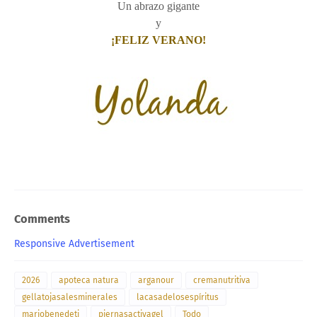
Un abrazo gigante
y
¡FELIZ VERANO!
Comments
Responsive Advertisement
2026
apoteca natura
arganour
cremanutritiva
gellatojasalesminerales
lacasadelosespíritus
mariobenedeti
piernasactivagel
Todo