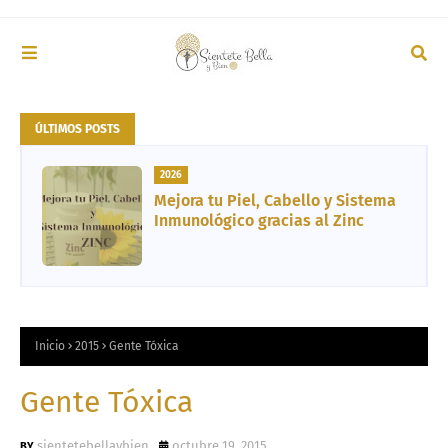
ÚLTIMOS POSTS
2026
2026
Mis 5 Favoritos del Momento en
Mejora tu Piel, Cabello y Sistema
Cosmética, Vida Sana, Libro y
Inmunológico gracias al Zinc
Entretenimiento
Inicio
2015
Gente Tóxica
Gente Tóxica
sientetebellaybien
octubre 19, 2015