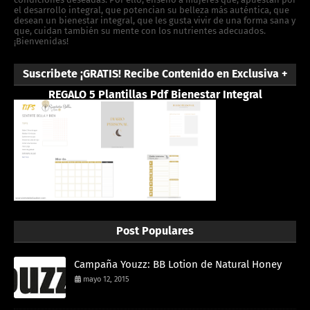
el desarrollo integral, que potencian su belleza más auténtica, que
desean un bienestar integral, que les gusta vivir de una forma sana y
que, cuidan también su mente con los nutrientes adecuados.
¡Bienvenidas!
Suscribete ¡GRATIS! Recibe Contenido en Exclusiva +
REGALO 5 Plantillas Pdf Bienestar Integral
Post Populares
Campaña Youzz: BB Lotion de Natural Honey
mayo 12, 2015