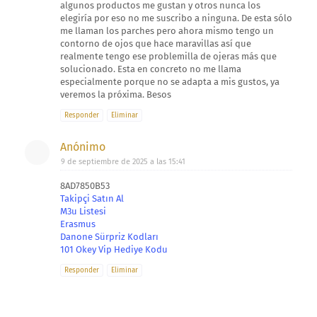
algunos productos me gustan y otros nunca los
elegiría por eso no me suscribo a ninguna. De esta sólo
me llaman los parches pero ahora mismo tengo un
contorno de ojos que hace maravillas así que
realmente tengo ese problemilla de ojeras más que
solucionado. Esta en concreto no me llama
especialmente porque no se adapta a mis gustos, ya
veremos la próxima. Besos
Responder
Eliminar
Anónimo
9 de septiembre de 2025 a las 15:41
8AD7850B53
Takipçi Satın Al
M3u Listesi
Erasmus
Danone Sürpriz Kodları
101 Okey Vip Hediye Kodu
Responder
Eliminar