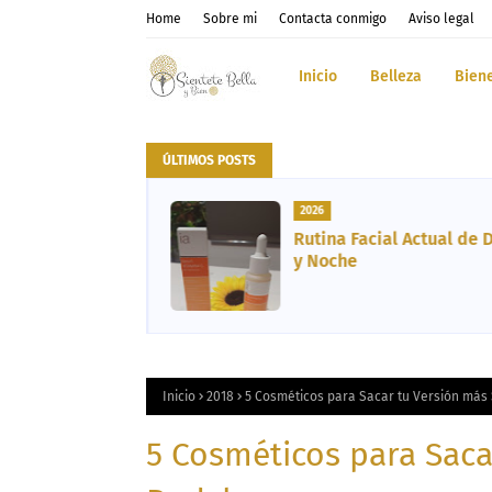
Home
Sobre mi
Contacta conmigo
Aviso legal
Inicio
Belleza
Bien
ÚLTIMOS POSTS
2026
comendados:
Rutina Facial Actual de 
sayos y
y Noche
Inicio
2018
5 Cosméticos para Sacar tu Versión más
5 Cosméticos para Saca