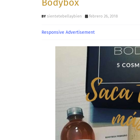
Bodybox
sientetebellaybien
febrero 26, 2018
Responsive Advertisement