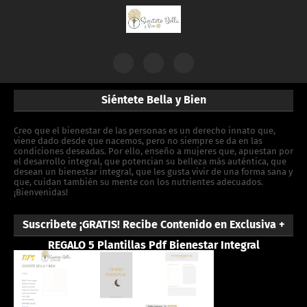
Siéntete Bella y Bien
Creo que el bienestar de las personas es un derecho innato que,
viene dado desde que nacemos, pero no siempre se da en las
condiciones deseadas. Por ello, enseño a mujeres que, apuestan por
el desarrollo integral, que potencian su belleza más auténtica, que
desean un bienestar integral, que les gusta vivir de una forma sana y
que, cuidan también su mente con los nutrientes adecuados.
¡Bienvenidas!
Suscribete ¡GRATIS! Recibe Contenido en Exclusiva +
REGALO 5 Plantillas Pdf Bienestar Integral