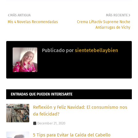
MÁS ANTIGUA
MÁS RECIENTE
Mis 4 Novelas Recomendadas
Crema Liftactiv Supreme Noche
Antiarrugas de Vichy
Publicado por
sientetebellaybien
ENTRADAS QUE PUEDEN INTERESARTE
Reflexión y Feliz Navidad: El consumismo nos
da felicidad?
December 21, 2020
5 Tips para Evitar la Caída del Cabello