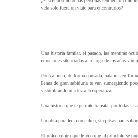
¿Y si el destino de las personas tendiera un hilo i
vida solo fuera un viaje para encontrarlos?
Una historia familar, el pasado, las mentiras oc
emociones silenciadas a lo largo de los años van p
Poco a poco, de forma pausada, palabras en forma
llenas de gran sabiduría te van sumergiendo po
vislumbrando una luz a la esperanza.
Una historia que te permite transitar por todas la
Un obra para leer con calma, sin prisas para sabor
El único contra que le veo que al principio se p