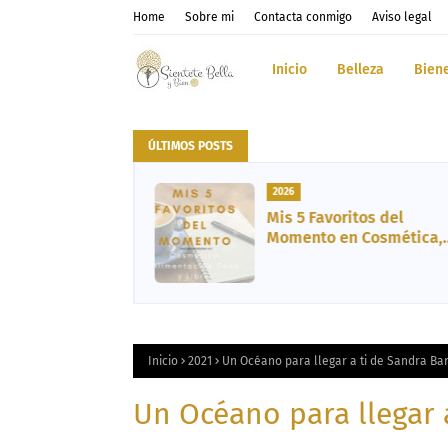
Home
Sobre mi
Contacta conmigo
Aviso legal
Inicio
Belleza
Bien
ÚLTIMOS POSTS
2026
el, Cabello y
Mis 5 Favoritos del
unológico
Momento en Cosmética,
inc
Vida Sana, Libro y
Entretenimiento
Inicio
2021
Un Océano para llegar a ti de Sandra B
Un Océano para llegar 