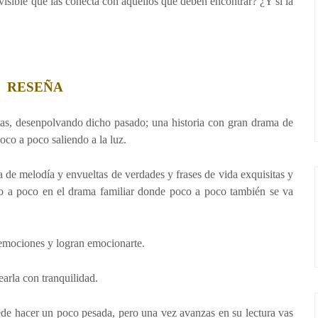
nvisible que las conecta con aquellos que deben encontrar? ¿Y si la
RESEÑA
ultas, desenpolvando dicho pasado; una historia con gran drama de
oco a poco saliendo a la luz.
 de melodía y envueltas de verdades y frases de vida exquisitas y
co a poco en el drama familiar donde poco a poco también se va
s emociones y logran emocionarte.
earla con tranquilidad.
uede hacer un poco pesada, pero una vez avanzas en su lectura vas