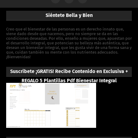
Siéntete Bella y Bien
Creo que el bienestar de las personas es un derecho innato que,
viene dado desde que nacemos, pero no siempre se da en las
condiciones deseadas. Por ello, enseño a mujeres que, apuestan por
el desarrollo integral, que potencian su belleza más auténtica, que
desean un bienestar integral, que les gusta vivir de una forma sana y
que, cuidan también su mente con los nutrientes adecuados.
¡Bienvenidas!
Suscribete ¡GRATIS! Recibe Contenido en Exclusiva +
REGALO 5 Plantillas Pdf Bienestar Integral