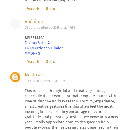
Un besazo enorme guapísima!
Responder
Eliminar
Anónimo
23 de diciembre de 2025 a las 17:58
BF63E1556A
Takipçi Satın Al
En Çok İzlenen Filmler
MMORPG
Responder
Eliminar
Noahcarl
3 de junio de 2026 a las 1:09
This is such a thoughtful and creative gift idea,
especially the personal journal template shared with
love during the holiday season. From my experience,
small creative gestures like this often feel the most
meaningful because they encourage reflection,
gratitude, and personal growth as we move into a new
year. I really appreciate how it’s designed to help
people express themselves and stay organized in their