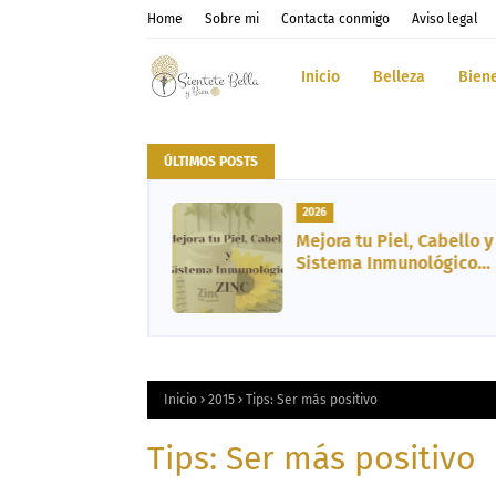
Home
Sobre mi
Contacta conmigo
Aviso legal
Inicio
Belleza
Bien
ÚLTIMOS POSTS
2026
tos del
Mejora tu Piel, Cabello y
 Cosmética,
Sistema Inmunológico
ibro y
gracias al Zinc
ento
Inicio
2015
Tips: Ser más positivo
Tips: Ser más positivo