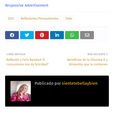
Responsive Advertisement
2021
Reflexiones/Pensamientos
Todo
MÁS ANTIGUA
MÁS RECIENTE
Reflexión y Feliz Navidad: El
Beneficios de la Vitamina D y
consumismo nos da felicidad?
Alimentos que la contienen
Publicado por
sientetebellaybien