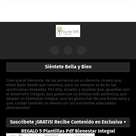
Siéntete Bella y Bien
Creo que el bienestar de las personas es un derecho innato que,
viene dado desde que nacemos, pero no siempre se da en las
condiciones deseadas. Por ello, enseño a mujeres que, apuestan por
el desarrollo integral, que potencian su belleza más auténtica, que
desean un bienestar integral, que les gusta vivir de una forma sana y
que, cuidan también su mente con los nutrientes adecuados.
¡Bienvenidas!
Suscribete ¡GRATIS! Recibe Contenido en Exclusiva +
REGALO 5 Plantillas Pdf Bienestar Integral