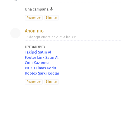
Una campaña 🔝
Responder
Eliminar
Anónimo
18 de septiembre de 2025 a las 3:15
D7E3AD3BF3
Takipçi Satın Al
Footer Link Satın Al
Coin Kazanma
PK XD Elmas Kodu
Roblox Şarkı Kodları
Responder
Eliminar