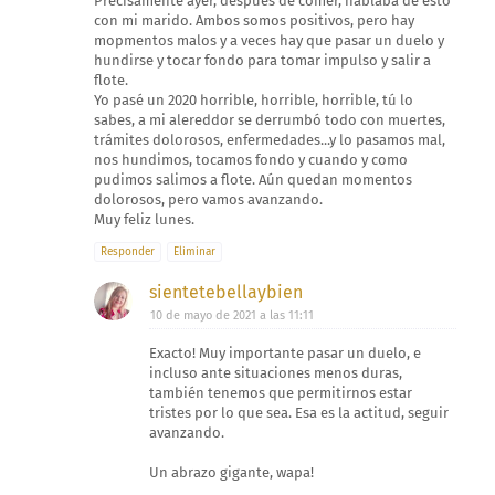
Precisamente ayer, después de comer, hablaba de esto
con mi marido. Ambos somos positivos, pero hay
mopmentos malos y a veces hay que pasar un duelo y
hundirse y tocar fondo para tomar impulso y salir a
flote.
Yo pasé un 2020 horrible, horrible, horrible, tú lo
sabes, a mi alereddor se derrumbó todo con muertes,
trámites dolorosos, enfermedades...y lo pasamos mal,
nos hundimos, tocamos fondo y cuando y como
pudimos salimos a flote. Aún quedan momentos
dolorosos, pero vamos avanzando.
Muy feliz lunes.
Responder
Eliminar
sientetebellaybien
10 de mayo de 2021 a las 11:11
Exacto! Muy importante pasar un duelo, e
incluso ante situaciones menos duras,
también tenemos que permitirnos estar
tristes por lo que sea. Esa es la actitud, seguir
avanzando.
Un abrazo gigante, wapa!