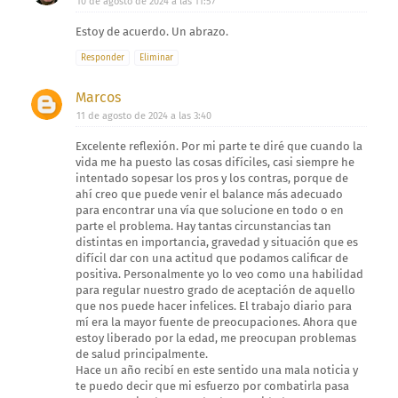
10 de agosto de 2024 a las 11:57
Estoy de acuerdo. Un abrazo.
Responder
Eliminar
Marcos
11 de agosto de 2024 a las 3:40
Excelente reflexión. Por mi parte te diré que cuando la
vida me ha puesto las cosas difíciles, casi siempre he
intentado sopesar los pros y los contras, porque de
ahí creo que puede venir el balance más adecuado
para encontrar una vía que solucione en todo o en
parte el problema. Hay tantas circunstancias tan
distintas en importancia, gravedad y situación que es
difícil dar con una actitud que podamos calificar de
positiva. Personalmente yo lo veo como una habilidad
para regular nuestro grado de aceptación de aquello
que nos puede hacer infelices. El trabajo diario para
mí era la mayor fuente de preocupaciones. Ahora que
estoy liberado por la edad, me preocupan problemas
de salud principalmente.
Hace un año recibí en este sentido una mala noticia y
te puedo decir que mi esfuerzo por combatirla pasa