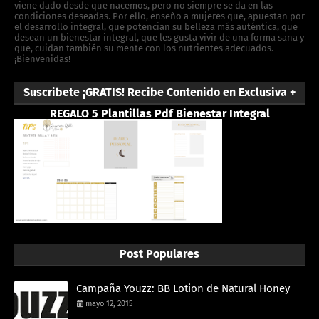
viene dado desde que nacemos, pero no siempre se da en las
condiciones deseadas. Por ello, enseño a mujeres que, apuestan por
el desarrollo integral, que potencian su belleza más auténtica, que
desean un bienestar integral, que les gusta vivir de una forma sana y
que, cuidan también su mente con los nutrientes adecuados.
¡Bienvenidas!
Suscribete ¡GRATIS! Recibe Contenido en Exclusiva +
REGALO 5 Plantillas Pdf Bienestar Integral
Post Populares
Campaña Youzz: BB Lotion de Natural Honey
mayo 12, 2015