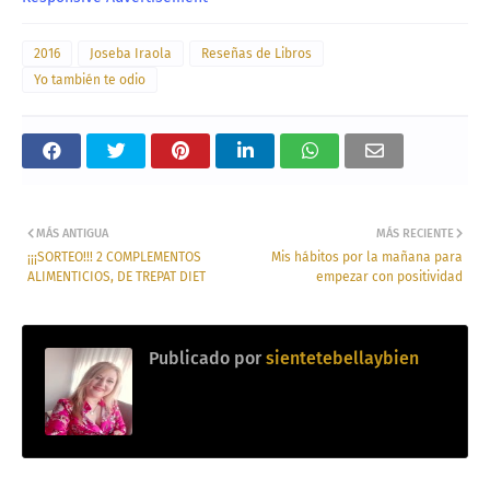
2016
Joseba Iraola
Reseñas de Libros
Yo también te odio
MÁS ANTIGUA
MÁS RECIENTE
¡¡¡SORTEO!!! 2 COMPLEMENTOS
Mis hábitos por la mañana para
ALIMENTICIOS, DE TREPAT DIET
empezar con positividad
Publicado por
sientetebellaybien