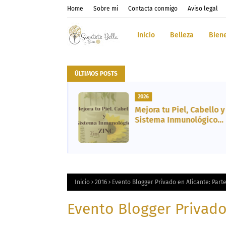
Home
Sobre mi
Contacta conmigo
Aviso legal
Inicio
Belleza
Bien
ÚLTIMOS POSTS
2026
tos del
Mejora tu Piel, Cabello y
 Cosmética,
Sistema Inmunológico
ibro y
gracias al Zinc
ento
Inicio
2016
Evento Blogger Privado en Alicante: Parte 
Evento Blogger Privado 