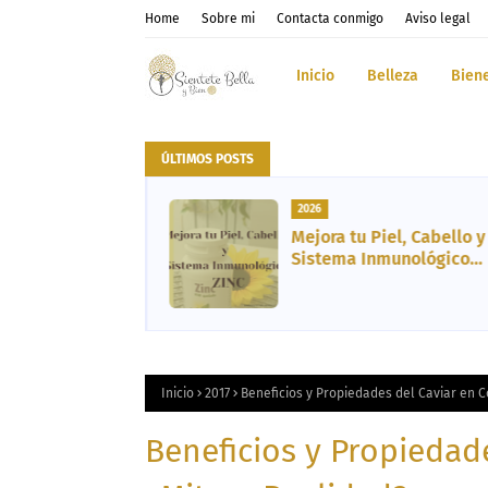
Home
Sobre mi
Contacta conmigo
Aviso legal
Inicio
Belleza
Bien
ÚLTIMOS POSTS
2026
tos del
Mejora tu Piel, Cabello y
 Cosmética,
Sistema Inmunológico
ibro y
gracias al Zinc
ento
Inicio
2017
Beneficios y Propiedades del Caviar en 
Beneficios y Propiedad