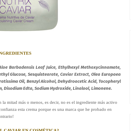
INGREDIENTES
 Aloe Barbadensis Leaf Juice, Ethylhexyl Methoxycinnamate,
Methyl Glucose, Sesquistearate, Caviar Extract, Olea Europaea
Gratissima Oil, Benzyl Alcohol, Dehydroacetic Acid, Tocopheryl
m, Disodium Edta, Sodium Hydroxide, Linalool, Limonene.
n la mitad más o menos, es decir, no es el ingrediente más activo
 confianza esta crema porque es una marca que he probado en
ntrario!
L CAVIAR EN COSMÉTICA?