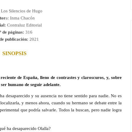
Los Silencios de Hugo
tor
a: Inma Chacón
ial:
Contraluz Editorial
º de páginas:
316
de publicación:
2021
SINOPSIS
reciente de España, lleno de contrastes y claroscuros, y, sobre
l ser humano de seguir adelante.
a desaparecido y su ausencia no tiene sentido para nadie. No es
e localizarla, y menos ahora, cuando su hermano se debate entre la
xperimental que podría salvarle. Todos la buscan, pero nadie logra
qué ha desaparecido Olalla?