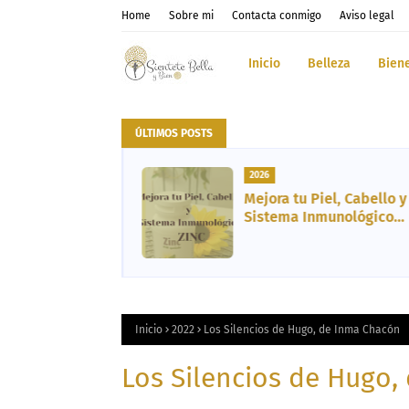
Home
Sobre mi
Contacta conmigo
Aviso legal
Inicio
Belleza
Bien
ÚLTIMOS POSTS
2026
el, Cabello y
Mis 5 Favoritos del
unológico
Momento en Cosmética,
inc
Vida Sana, Libro y
Entretenimiento
Inicio
2022
Los Silencios de Hugo, de Inma Chacón
Los Silencios de Hugo