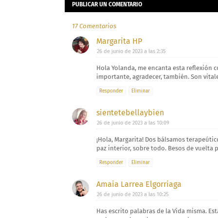
PUBLICAR UN COMENTARIO
17 Comentarios
Margarita HP
26 de junio de 2023 a las 2:35
Hola Yolanda, me encanta esta reflexión 
importante, agradecer, también. Son vitale
Responder
Eliminar
sientetebellaybien
26 de junio de 2023 a las 10:09
¡Hola, Margarita! Dos bálsamos terapeútico
paz interior, sobre todo. Besos de vuelta 
Responder
Eliminar
Amaia Larrea Elgorriaga
26 de junio de 2023 a las 10:25
Has escrito palabras de la Vida misma. Es