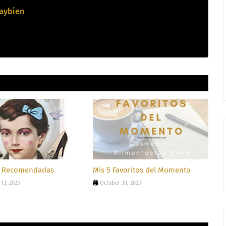
aybien
s Recomendadas
Mis 5 Favoritos del Momento
13, 2023
October 30, 2023