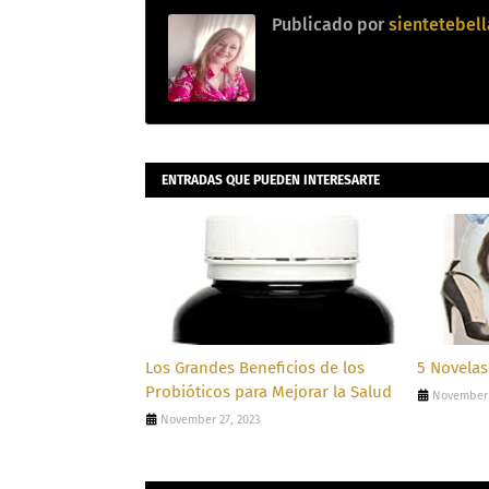
Publicado por
sientetebell
ENTRADAS QUE PUEDEN INTERESARTE
Los Grandes Beneficios de los
5 Novela
Probióticos para Mejorar la Salud
November 
November 27, 2023