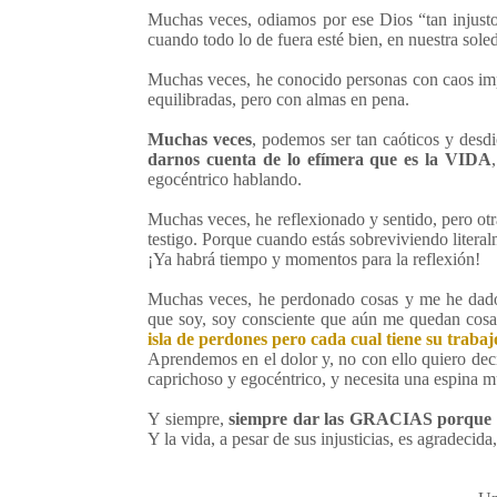
Muchas veces, odiamos por ese Dios “tan injusto
cuando todo lo de fuera esté bien, en nuestra sole
Muchas veces, he conocido personas con caos impr
equilibradas, pero con almas en pena.
Muchas veces
, podemos ser tan caóticos y desd
darnos cuenta de lo efímera que es la VIDA
egocéntrico hablando.
Muchas veces, he reflexionado y sentido, pero otra
testigo. Porque cuando estás sobreviviendo litera
¡Ya habrá tiempo y momentos para la reflexión!
Muchas veces, he perdonado cosas y me he dado
que soy, soy consciente que aún me quedan cosa
isla de perdones pero cada cual tiene su trabaj
Aprendemos en el dolor y, no con ello quiero dec
caprichoso y egocéntrico, y necesita una espina m
Y siempre,
siempre dar las GRACIAS porque 
Y la vida, a pesar de sus injusticias, es agradecid