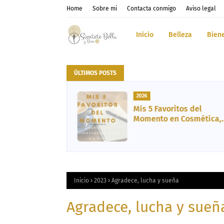
Home
Sobre mi
Contacta conmigo
Aviso legal
Inicio
Belleza
Bien
ÚLTIMOS POSTS
2026
el, Cabello y
Mis 5 Favoritos del
unológico
Momento en Cosmética,
inc
Vida Sana, Libro y
Entretenimiento
Inicio
2023
Agradece, lucha y sueña
Agradece, lucha y sueñ